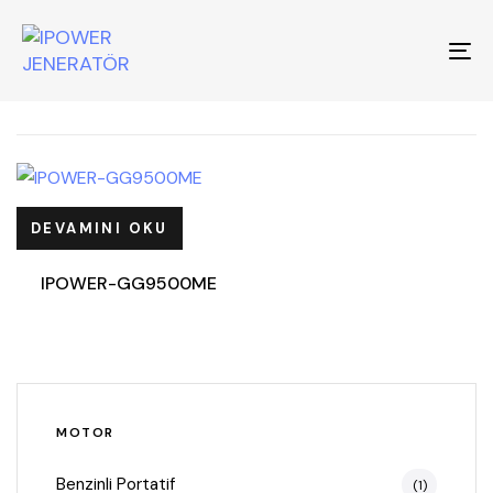
To
na
DEVAMINI OKU
IPOWER-GG9500ME
MOTOR
Benzinli Portatif
(1)