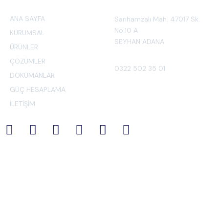
ANA SAYFA
Sarıhamzalı Mah. 47017 Sk.
No:10 A
KURUMSAL
SEYHAN ADANA
ÜRÜNLER
ÇÖZÜMLER
0322 502 35 01
DÖKÜMANLAR
GÜÇ HESAPLAMA
İLETİŞİM