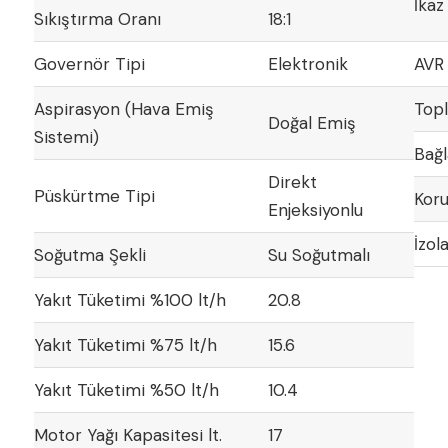
İkaz
Sıkıştırma Oranı
18:1
Governör Tipi
Elektronik
AVR
Aspirasyon (Hava Emiş
Top
Doğal Emiş
Sistemi)
Bağl
Direkt
Püskürtme Tipi
Koru
Enjeksiyonlu
İzol
Soğutma Şekli
Su Soğutmalı
Yakıt Tüketimi %100 lt/h
20.8
Yakıt Tüketimi %75 lt/h
15.6
Yakıt Tüketimi %50 lt/h
10.4
Motor Yağı Kapasitesi lt.
17