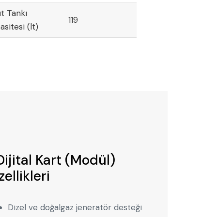
ıt Tankı
119
sitesi (lt)
ijital Kart (Modül)
ellikleri
Dizel ve doğalgaz jeneratör desteği