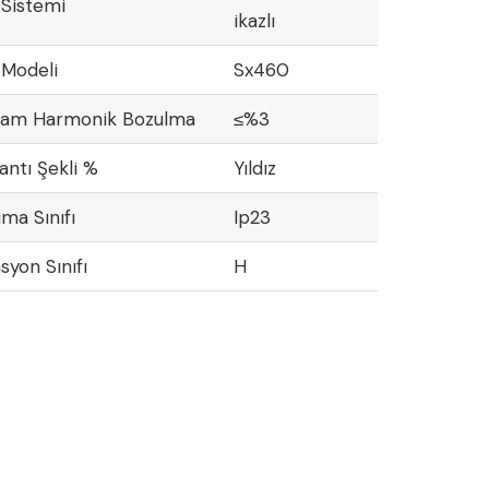
 Sistemi
ikazlı
 Modeli
Sx460
lam Harmonik Bozulma
≤%3
antı Şekli %
Yıldız
ma Sınıfı
Ip23
asyon Sınıfı
H