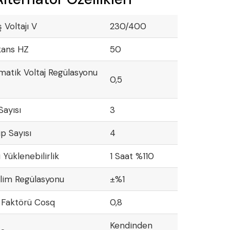
ş Voltajı V
230/400
kans HZ
50
atik Voltaj Regülasyonu
0,5
Sayısı
3
p Sayısı
4
ı Yüklenebilirlik
1 Saat %110
lim Regülasyonu
±%1
 Faktörü Cosq
0,8
Kendinden