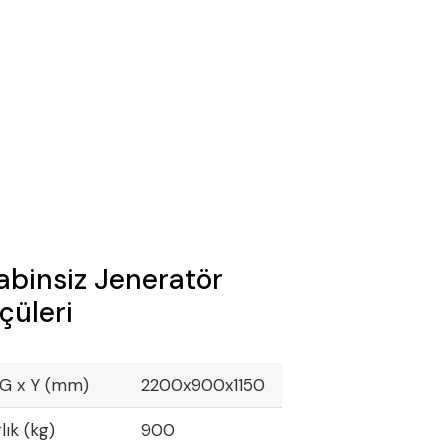
abinsiz Jeneratör
çüleri
 G x Y (mm)
2200x900x1150
lık (kg)
900