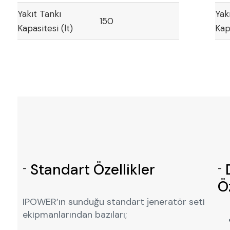
Yakıt Tankı
Yak
150
Kapasitesi (lt)
Kapa
Standart Özellikler
D
-
-
Öz
IPOWER’ın sunduğu standart jeneratör seti
ekipmanlarından bazıları;