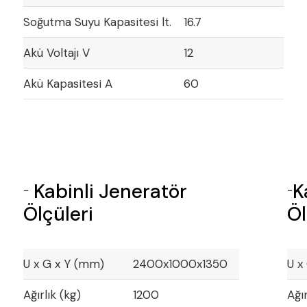
Soğutma Suyu Kapasitesi lt.
16.7
Akü Voltajı V
12
Akü Kapasitesi A
60
Kabinli Jeneratör
K
-
-
Ölçüleri
Öl
U x G x Y (mm)
2400x1000x1350
U x
Ağırlık (kg)
1200
Ağır