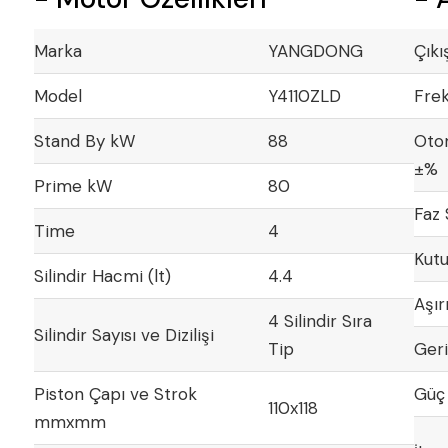
Marka
YANGDONG
Çıkı
Model
Y4110ZLD
Fre
Stand By kW
88
Otom
±%
Prime kW
80
Faz 
Time
4
Kutu
Silindir Hacmi (lt)
4.4
Aşır
4 Silindir Sıra
Silindir Sayısı ve Dizilişi
Tip
Geri
Piston Çapı ve Strok
Güç
110x118
mmxmm